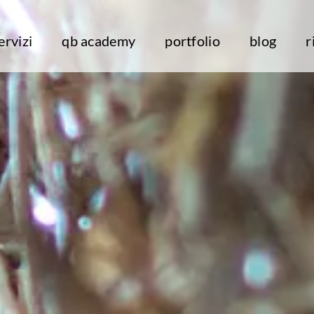
ervizi
qb academy
portfolio
blog
r