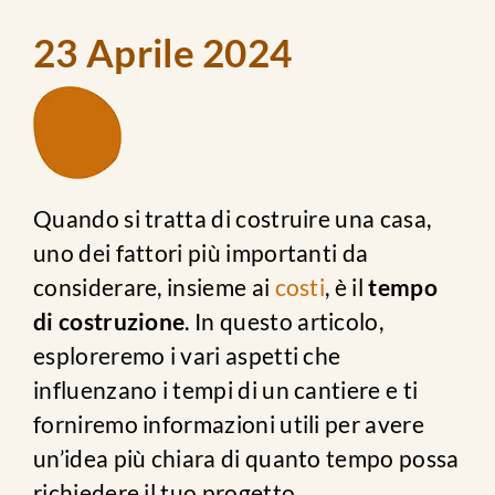
23 Aprile 2024
contatti
Quando si tratta di costruire una casa,
uno dei fattori più importanti da
considerare, insieme ai
costi
, è il
tempo
di costruzione
. In questo articolo,
esploreremo i vari aspetti che
influenzano i tempi di un cantiere e ti
forniremo informazioni utili per avere
un’idea più chiara di quanto tempo possa
richiedere il tuo progetto.