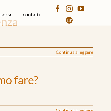
isorse
contatti
enza
Continua a leggere
mo fare?
Continua a leggere