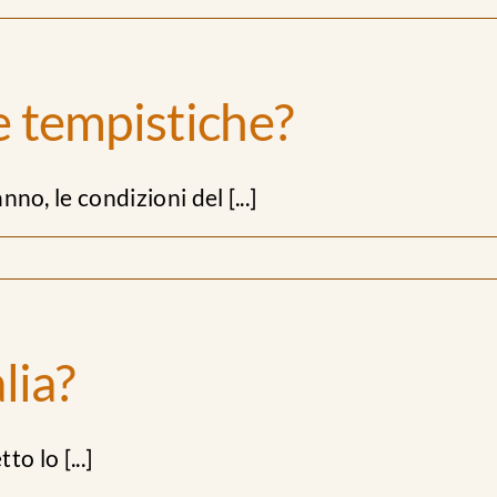
e tempistiche?
nno, le condizioni del [...]
lia?
to lo [...]