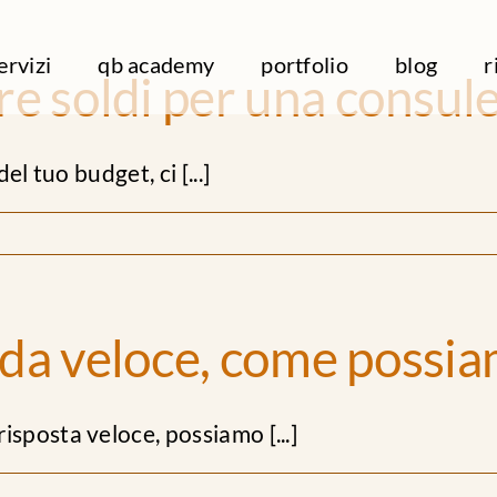
ervizi
qb academy
portfolio
blog
r
e soldi per una consul
l tuo budget, ci [...]
a veloce, come possia
posta veloce, possiamo [...]