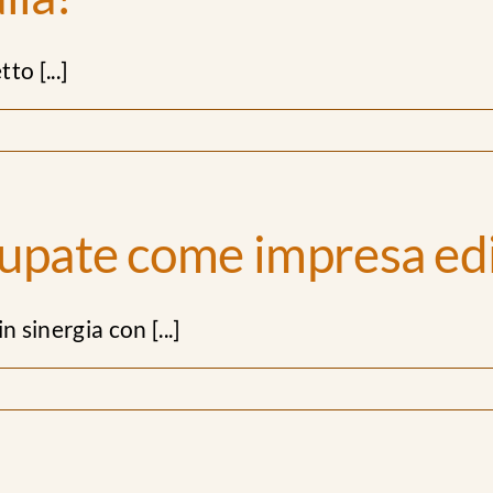
to [...]
upate come impresa edi
 sinergia con [...]