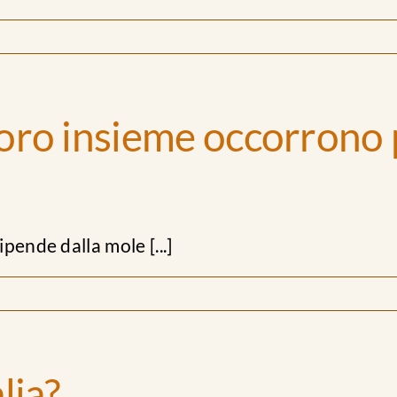
voro insieme occorrono
pende dalla mole [...]
lia?