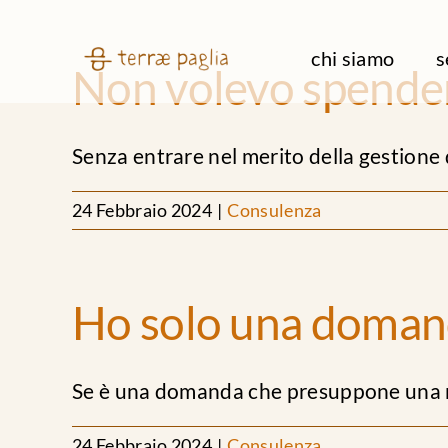
Salta
al
chi siamo
s
Non volevo spender
contenuto
Senza entrare nel merito della gestione de
24 Febbraio 2024
|
Consulenza
Ho solo una domand
Se è una domanda che presuppone una ris
24 Febbraio 2024
|
Consulenza