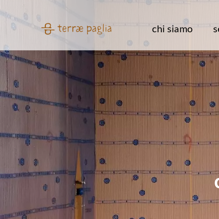
Salta
al
chi siamo
s
contenuto