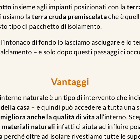
otto
insieme agli impianti posizionati con la
terr
i usiamo la
terra cruda premiscelata
che è quell
to tipo di pacchetto di isolamento.
 l’intonaco di fondo lo lasciamo asciugare e lo 
caldamento – e solo dopo questi passaggi ci occ
Vantaggi
nterno naturale è un tipo di intervento che inci
 della casa
– e quindi può accedere a tutta una s
o
migliora anche la qualità di vita
all’interno. Sce
o
materiali naturali
infatti ci aiuta ad influire p
a
perché oltre ad isolare rivestiamo tutte le supe