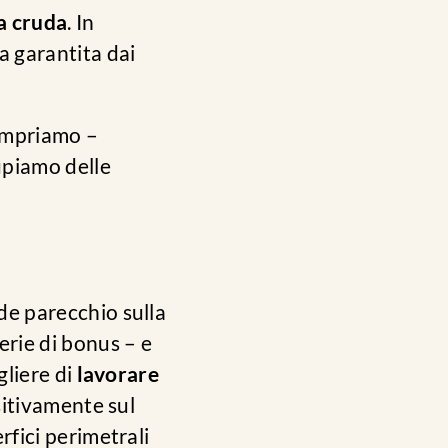
a cruda
. In
a garantita dai
tempriamo –
upiamo delle
de parecchio sulla
erie di bonus – e
gliere di
lavorare
ositivamente sul
rfici perimetrali