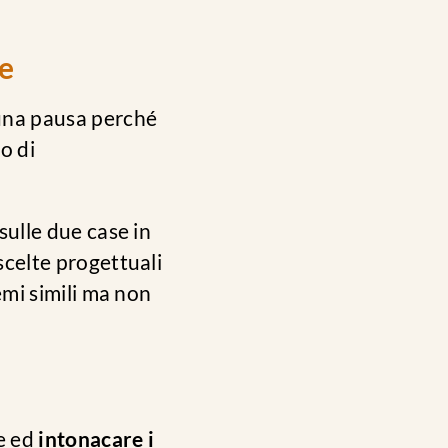
te
 una pausa perché
o di
sulle due case in
scelte progettuali
emi simili ma non
re ed
intonacare i