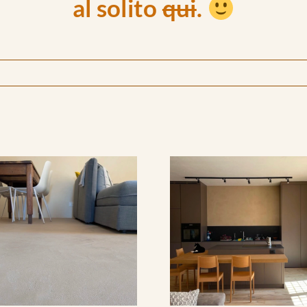
al solito
qui
.