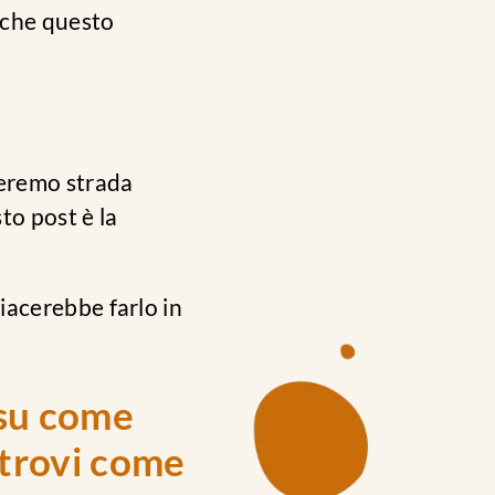
che questo
neremo strada
to post è la
piacerebbe farlo in
 su come
 trovi come