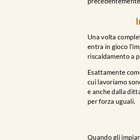
precedentemente fo
I
Una volta complet
entra in gioco l’i
riscaldamento a p
Esattamente come p
cui lavoriamo son
e anche dalla ditt
per forza uguali.
Quando gli impian