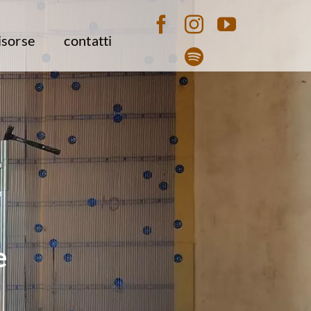
isorse
contatti
e