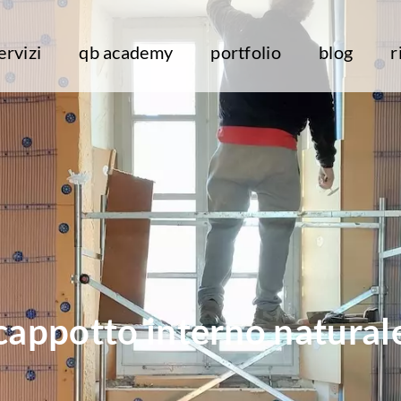
ervizi
qb academy
portfolio
blog
r
cappotto interno natural