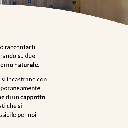
mo raccontarti
orando su due
terno naturale
.
 si incastrano con
temporaneamente.
ne di un
cappotto
ti che si
ibile per noi,