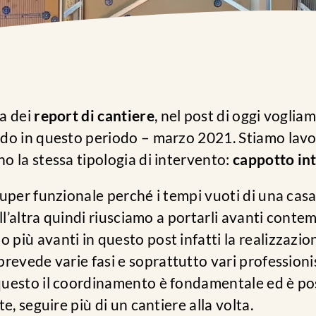
a dei
report di cantiere
, nel post di oggi voglia
do in questo periodo – marzo 2021. Stiamo lav
o la stessa tipologia di intervento:
cappotto in
uper funzionale perché i tempi vuoti di una casa
ell’altra quindi riusciamo a portarli avanti con
più avanti in questo post infatti la realizzazio
prevede varie fasi e soprattutto vari professionis
uesto il coordinamento è fondamentale ed è poss
e, seguire più di un cantiere alla volta.