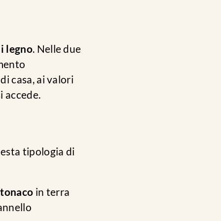
di legno
. Nelle due
amento
i casa, ai valori
si accede.
esta tipologia di
ntonaco
in terra
pannello